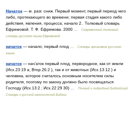
Начаток
— м. разг. сниж. Первый момент, первый период чего
либо, протекающего во времени; первая стадия какого либо
действия, явления, процесса; начало 2.. Толковый словарь
Ефремовой. Т. Ф. Ефремова. 2000 …
Современный толковый
словарь русского языка Ефремовой
начаток
— начало; первый плод …
Cловарь архаизмов русского
языка
начаток
— нач’аток первый плод, первородное, как от земли
(Исх.23:19 а; Втор.26:2 ), так и от животных (Исх.13:12 ) и
человека, которое считалось основным носителем силы
родителя, поэтому по закону должно было посвящаться
Господу (Исх.13:2 ; Исх.22:29 30) …
Полный и подробный Библейский
Словарь к русской канонической Библии