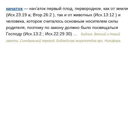
начаток
— нач’аток первый плод, первородное, как от земли
(Исх.23:19 а; Втор.26:2 ), так и от животных (Исх.13:12 ) и
человека, которое считалось основным носителем силы
родителя, поэтому по закону должно было посвящаться
Господу (Исх.13:2 ; Исх.22:29 30) …
Библия. Ветхий и Новый
заветы. Синодальный перевод. Библейская энциклопедия арх. Никифора.