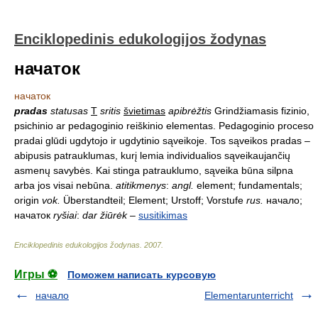
Enciklopedinis edukologijos žodynas
начаток
начаток
pradas
statusas
T
sritis
švietimas
apibrėžtis
Grindžiamasis fizinio,
psichinio ar pedagoginio reiškinio elementas. Pedagoginio proceso
pradai glūdi ugdytojo ir ugdytinio sąveikoje. Tos sąveikos pradas –
abipusis patrauklumas, kurį lemia individualios sąveikaujančių
asmenų savybės. Kai stinga patrauklumo, sąveika būna silpna
arba jos visai nebūna.
atitikmenys
:
angl.
element; fundamentals;
origin
vok.
Überstandteil; Element; Urstoff; Vorstufe
rus.
начало;
начаток
ryšiai
:
dar žiūrėk
–
susitikimas
Enciklopedinis edukologijos žodynas
.
2007
.
Игры ⚽
Поможем написать курсовую
начало
Elementarunterricht