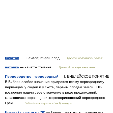
начаток
— начало; първи плод …
Църковнославянски речник
наточка
— начаток точанка …
Краткий словарь анаграмм
Первородство, первородный
— I. БИБЛЕЙСКОЕ ПОНЯТИЕ
В Библии особое значение придается всему первородному
первенцам у людей и у скота, первым плодам земли . Эти
воззрения нашли свое отражение в ряде предписаний,
касающихся первенцев и жертвоприношений первородного.
Греч.… …
Библейская энциклопедия Брокгауза
Епенет (апостол от 70)
— Епенет апостол от семидесяти.